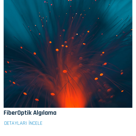
FiberOptik Algılama
DETAYLARI İNCELE