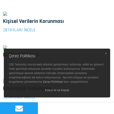
Kişisel Verilerin Korunması
DETAYLARI İNCELE
x
Kalite Politikası
Çerez Politikası
DETAYLARI İNCELE
CGE Teknoloji olarak web sitemizi geliştirmek, kullanışlı, etkili ve güvenli
hale getirmek amacıyla çerezler (cookie) kullanıyoruz. Sitemizde
gezinmeye devam etmeniz halinde cihazınızdaki çerezlere
erişebileceğimizi de kabul ediyorsunuz. Ayrıntılı bilgiye ve çerezleri
engelleme yöntemlerine
Çerez Politikası
’dan ulaşabilirsiniz.
Fiberoptik Kablolama
Kabul et ve Kapat
DETAYLARI İNCELE