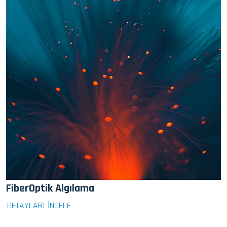
FiberOptik Algılama
DETAYLARI İNCELE